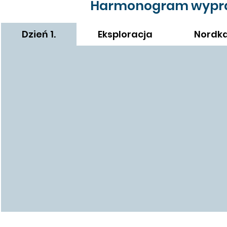
Harmonogram wypr
Dzień 1.
Eksploracja
Nordk