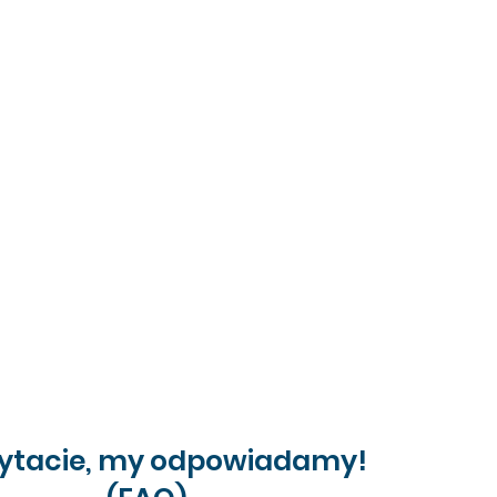
 wycieczki (zgodnie z planem).
kingi, administracyjne, portowe, paliwo do
mso/Hammerfest.
tępne taksówki, około 5km).
dróżne.
m z dostarczonych produktów.
uracje, pamiątki).
a Nordkapp (1390 NOK).
ytacie, my odpowiadamy!