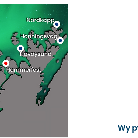
Wykwalifikowana załoga,
Wszystkie opłaty za trek
jachtu.
​Dodatkowo:
Bilet lotniczy do/z Tro
Transfer z lotniska (dos
Wizy i ubezpieczenie po
Posiłki - gotujemy raze
Alkohol.
Wydatki na lądzie (resta
Wycieczka autokarowa n
Wy p