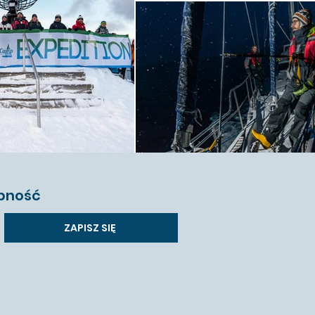
pność
ZAPISZ SIĘ