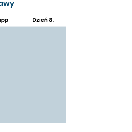
awy
Loty
Najłatwiejszym spos
app
Dzień 8.
Tromsø w Norwegii i 
liniami
Widerøe
. Na t
dziennie, a cena bile
wliczając bagaż reje
Loty do Tromso to kos
liniami SAS.
Cena: 1690 EUR
W CENIE
Zakwaterowanie na jach
kabinach z pełną pościel
Prowiant do przygotowy