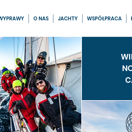
WYPRAWY
O NAS
JACHTY
WSPÓŁPRACA
WI
N
C