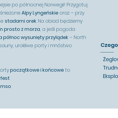
jsie po północnej Norwegii! Przygotuj
ośnieżone
Alpy Lyngeńskie
oraz – przy
ze
stadami orek
. Na obiad będziemy
m prosto z morza
, a jeśli pogoda
a północ wysunięty przylądek
– North
Czego
sauny, urokliwe porty i mnóstwo
Żeglo
Trudn
orty
początkowe i końcowe
to:
Eksplo
rfest
romso