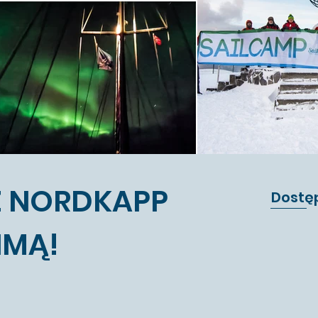
 NORDKAPP
Dostę
IMĄ!