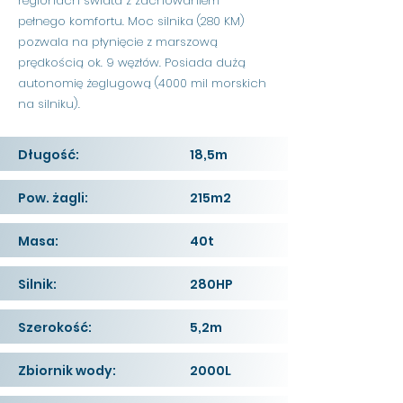
regionach świata z zachowaniem
pełnego komfortu. Moc silnika (280 KM)
pozwala na płynięcie z marszową
prędkością ok. 9 węzłów. Posiada dużą
autonomię żeglugową (4000 mil morskich
na silniku).
Długość:
18,5m
Pow. żagli:
215m2
Masa:
40t
Silnik:
280HP
Szerokość:
5,2m
Zbiornik wody:
2000L