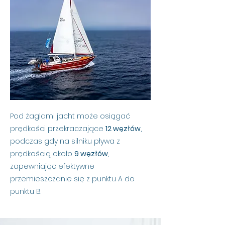
Pod żaglami jacht może osiągać
prędkości przekraczające
12 węzłów
,
podczas gdy na silniku pływa z
prędkością około
9 węzłów
,
zapewniając efektywne
przemieszczanie się z punktu A do
punktu B.