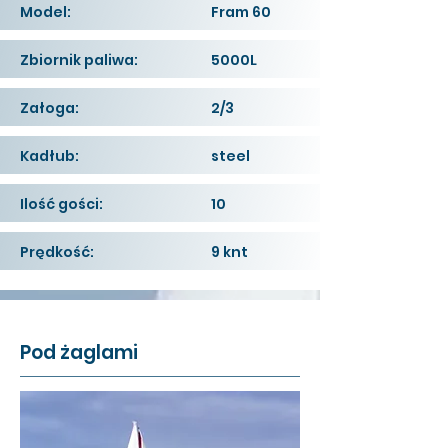
Model:
Fram 60
Zbiornik paliwa:
5000L
Załoga:
2/3
Kadłub:
steel
Ilość gości:
10
Prędkość:
9 knt
Pod żaglami